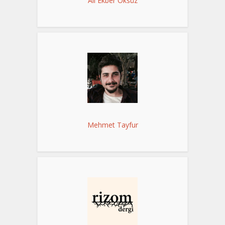
Ali Ekber Öksüz
Mehmet Tayfur