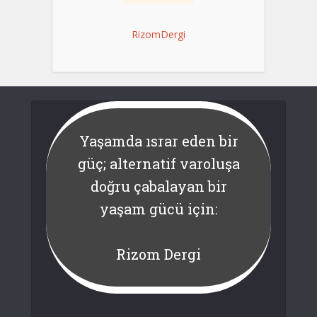
RizomDergi
Yaşamda ısrar eden bir
güç; alternatif varoluşa
doğru çabalayan bir
yaşam gücü için:
Rizom Dergi