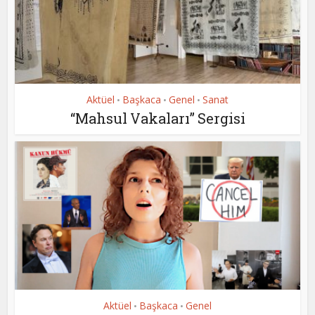
Aktüel
Başkaca
Genel
Sanat
•
•
•
“Mahsul Vakaları” Sergisi
Aktüel
Başkaca
Genel
•
•