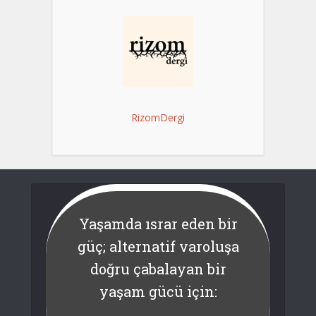
RizomDergi
Yaşamda ısrar eden bir
güç; alternatif varoluşa
doğru çabalayan bir
yaşam gücü için: