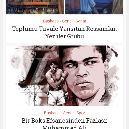
Başkaca
Genel
Sanat
•
•
Toplumu Tuvale Yansıtan Ressamlar:
Yeniler Grubu
Başkaca
Genel
Spor
•
•
Bir Boks Efsanesinden Fazlası:
Muhammed Ali