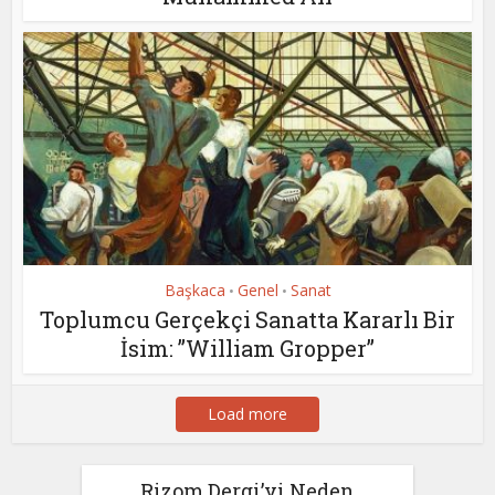
Başkaca
Genel
Sanat
•
•
Toplumcu Gerçekçi Sanatta Kararlı Bir
İsim: ”William Gropper”
Load more
Rizom Dergi’yi Neden