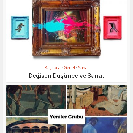
Başkaca
Genel
Sanat
•
•
Değişen Düşünce ve Sanat