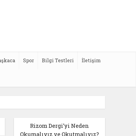
aşkaca
Spor
Bilgi Testleri
İletişim
Rizom Dergi’yi Neden
Okumalıyız ve Okutmalıyız?