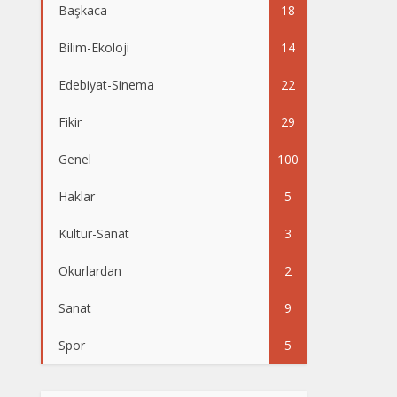
Başkaca
18
Bilim-Ekoloji
14
Edebiyat-Sinema
22
Fikir
29
Genel
100
Haklar
5
Kültür-Sanat
3
Okurlardan
2
Sanat
9
Spor
5