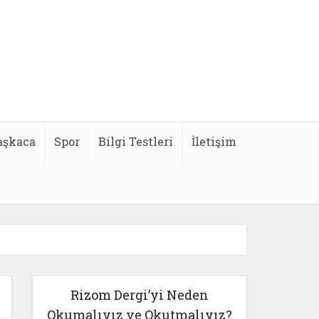
aşkaca
Spor
Bilgi Testleri
İletişim
Rizom Dergi’yi Neden
Okumalıyız ve Okutmalıyız?