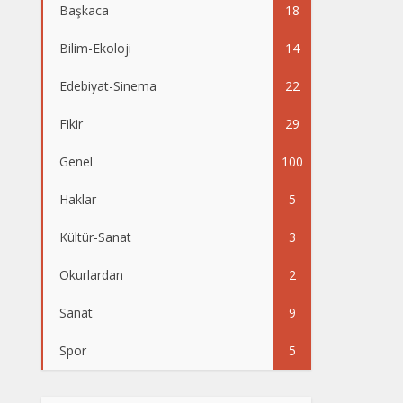
Başkaca
18
Bilim-Ekoloji
14
Edebiyat-Sinema
22
Fikir
29
Genel
100
Haklar
5
Kültür-Sanat
3
Okurlardan
2
Sanat
9
Spor
5