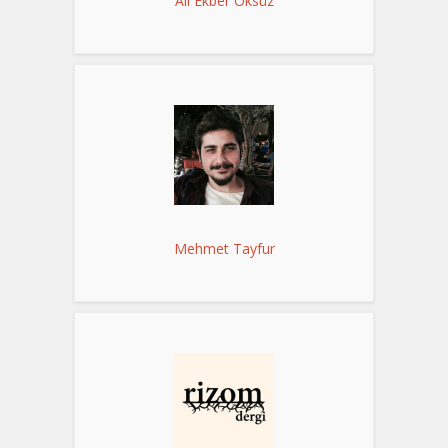
Ali Ekber Öksüz
Mehmet Tayfur