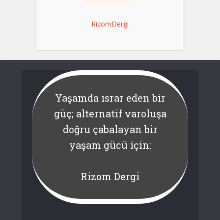
RizomDergi
Yaşamda ısrar eden bir
güç; alternatif varoluşa
doğru çabalayan bir
yaşam gücü için:
Rizom Dergi