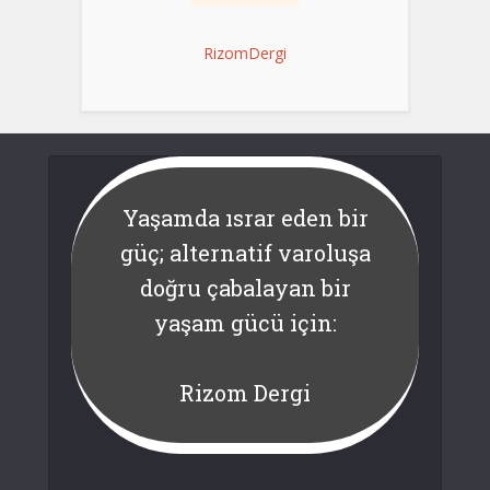
RizomDergi
Yaşamda ısrar eden bir
güç; alternatif varoluşa
doğru çabalayan bir
yaşam gücü için:
Rizom Dergi