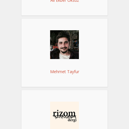
Ali Ekber Öksüz
Mehmet Tayfur