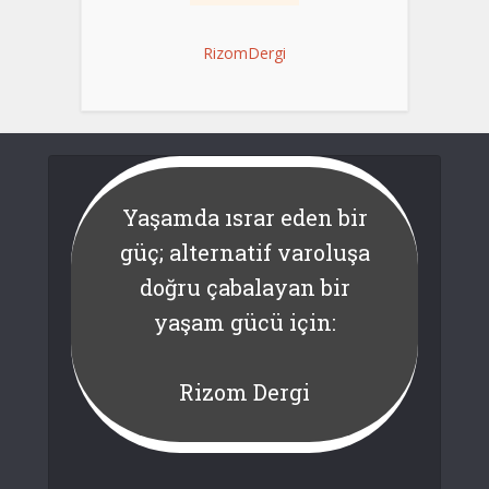
RizomDergi
Yaşamda ısrar eden bir
güç; alternatif varoluşa
doğru çabalayan bir
yaşam gücü için:
Rizom Dergi