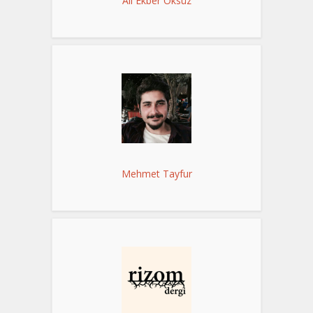
Ali Ekber Öksüz
Mehmet Tayfur