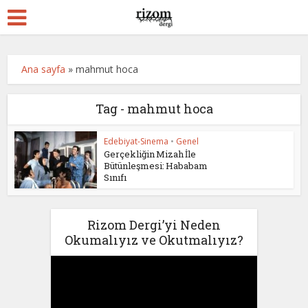
Ana sayfa
»
mahmut hoca
Tag - mahmut hoca
Edebiyat-Sinema
•
Genel
Gerçekliğin Mizah İle
Bütünleşmesi: Hababam
Sınıfı
Rizom Dergi’yi Neden
Okumalıyız ve Okutmalıyız?