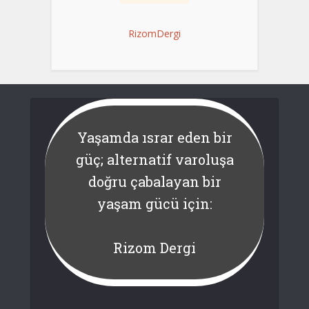
RizomDergi
Yaşamda ısrar eden bir
güç; alternatif varoluşa
doğru çabalayan bir
yaşam gücü için:
Rizom Dergi