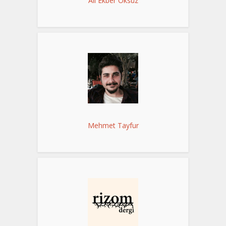
Ali Ekber Öksüz
Mehmet Tayfur