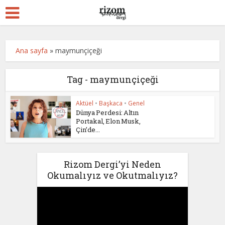
Ana sayfa
»
maymunçiçeği
Tag - maymunçiçeği
Aktüel
•
Başkaca
•
Genel
Dünya Perdesi: Altın
Portakal, Elon Musk,
Çin’de...
Rizom Dergi’yi Neden
Okumalıyız ve Okutmalıyız?