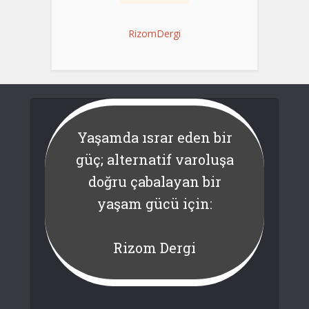
RizomDergi
Yaşamda ısrar eden bir
güç; alternatif varoluşa
doğru çabalayan bir
yaşam gücü için:
Rizom Dergi