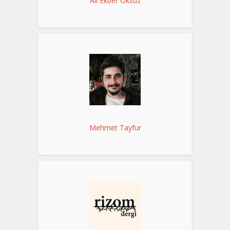
Ali Ekber Öksüz
Mehmet Tayfur