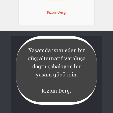
RizomDergi
Yaşamda ısrar eden bir
güç; alternatif varoluşa
doğru çabalayan bir
yaşam gücü için:
Rizom Dergi