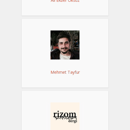
Ali Ekber Öksüz
Mehmet Tayfur