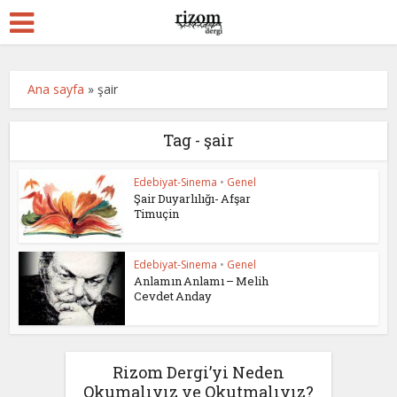
Ana sayfa
»
şair
Tag - şair
Edebiyat-Sinema
•
Genel
Şair Duyarlılığı- Afşar
Timuçin
Edebiyat-Sinema
•
Genel
Anlamın Anlamı – Melih
Cevdet Anday
Rizom Dergi’yi Neden
Okumalıyız ve Okutmalıyız?