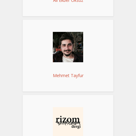
Ali Ekber Öksüz
Mehmet Tayfur