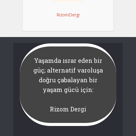
RizomDergi
Yaşamda ısrar eden bir
güç; alternatif varoluşa
doğru çabalayan bir
yaşam gücü için:
Rizom Dergi