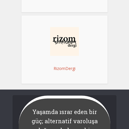
RizomDergi
Yaşamda ısrar eden bir
güç; alternatif varoluşa