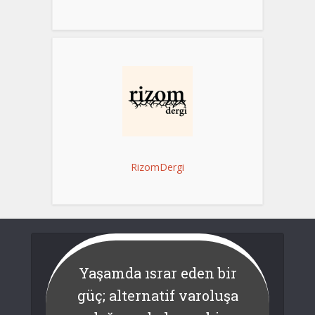
RizomDergi
Yaşamda ısrar eden bir
güç; alternatif varoluşa