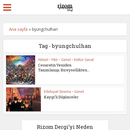
Ana sayfa
»
byungchulhan
Tag - byungchulhan
Aktüel
•
Fikir
•
Genel
•
Kültür-Sanat
Cesaretin Yeniden
Tanımlanışı: Bireysellikten...
Edebiyat-Sinema
•
Genel
Kaygı’lı Düşünceler
Rizom Dergi’yi Neden