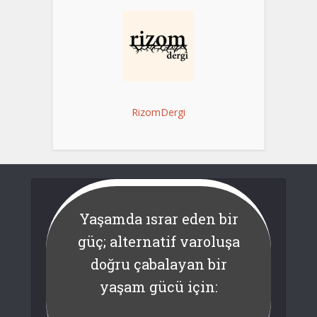
RizomDergi
Yaşamda ısrar eden bir
güç; alternatif varoluşa
doğru çabalayan bir
yaşam gücü için: