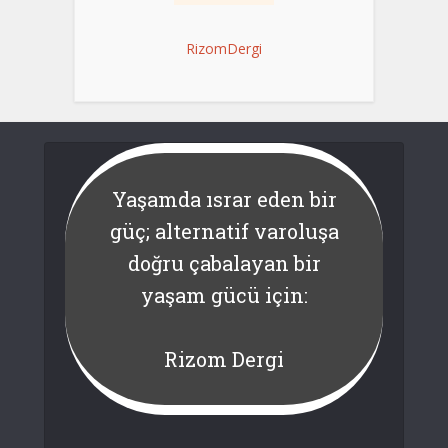
RizomDergi
Yaşamda ısrar eden bir
güç; alternatif varoluşa
doğru çabalayan bir
yaşam gücü için:
Rizom Dergi