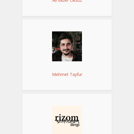
Ali Ekber Öksüz
Mehmet Tayfur