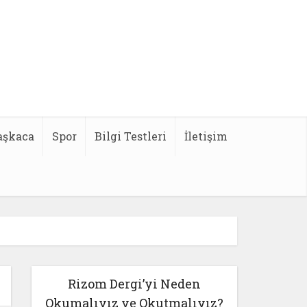
aşkaca
Spor
Bilgi Testleri
İletişim
Rizom Dergi’yi Neden
Okumalıyız ve Okutmalıyız?