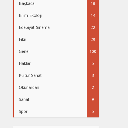
Başkaca
18
Bilim-Ekoloji
14
Edebiyat-Sinema
22
Fikir
29
Genel
100
Haklar
5
Kültür-Sanat
3
Okurlardan
2
Sanat
9
Spor
5