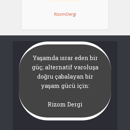
RizomDergi
Yaşamda ısrar eden bir
güç; alternatif varoluşa
doğru çabalayan bir
yaşam gücü için:
Rizom Dergi