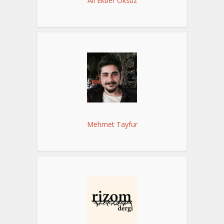
Ali Ekber Öksüz
Mehmet Tayfur