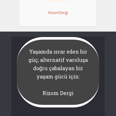
RizomDergi
Yaşamda ısrar eden bir
güç; alternatif varoluşa
doğru çabalayan bir
yaşam gücü için:
Rizom Dergi