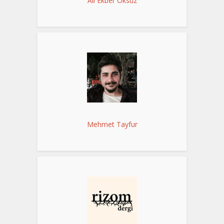
Ali Ekber Öksüz
Mehmet Tayfur