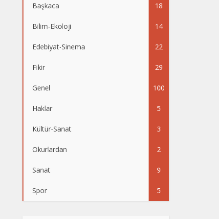
Başkaca
18
Bilim-Ekoloji
14
Edebiyat-Sinema
22
Fikir
29
Genel
100
Haklar
5
Kültür-Sanat
3
Okurlardan
2
Sanat
9
Spor
5