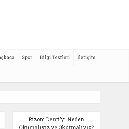
aşkaca
Spor
Bilgi Testleri
İletişim
Rizom Dergi’yi Neden
Okumalıyız ve Okutmalıyız?