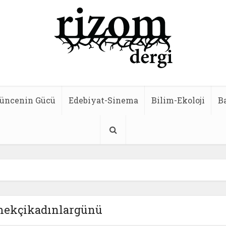
üncenin Gücü
Edebiyat-Sinema
Bilim-Ekoloji
B
mekçikadınlargünü