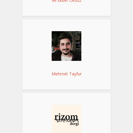
Ali Ekber Öksüz
Mehmet Tayfur