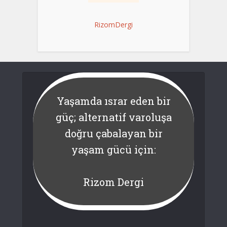
RizomDergi
Yaşamda ısrar eden bir
güç; alternatif varoluşa
doğru çabalayan bir
yaşam gücü için:
Rizom Dergi