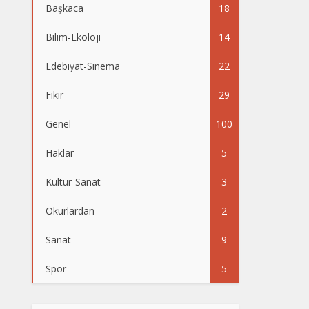
Başkaca
18
Bilim-Ekoloji
14
Edebiyat-Sinema
22
Fikir
29
Genel
100
Haklar
5
Kültür-Sanat
3
Okurlardan
2
Sanat
9
Spor
5