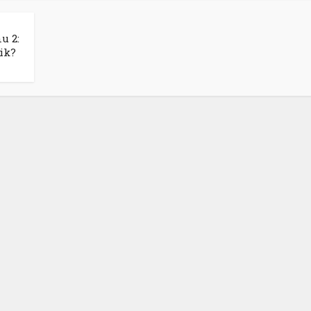
u 2:
ik?