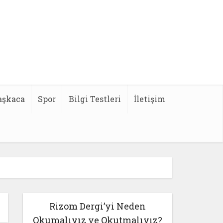
aşkaca
Spor
Bilgi Testleri
İletişim
Rizom Dergi’yi Neden
Okumalıyız ve Okutmalıyız?