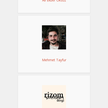
Ali Ekber Öksüz
Mehmet Tayfur