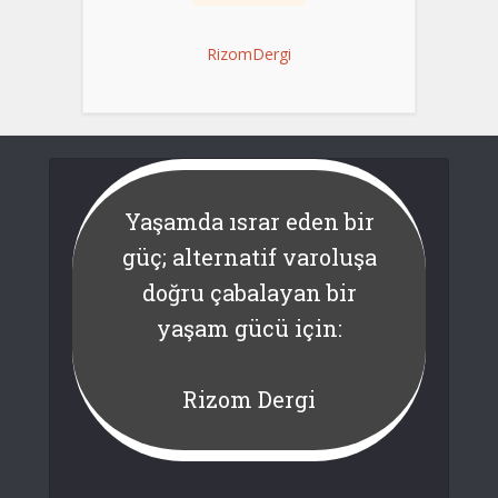
RizomDergi
Yaşamda ısrar eden bir
güç; alternatif varoluşa
doğru çabalayan bir
yaşam gücü için:
Rizom Dergi