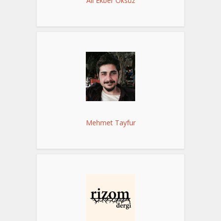
Ali Ekber Öksüz
Mehmet Tayfur