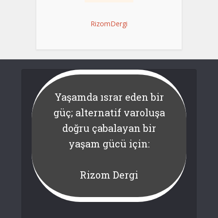
RizomDergi
Yaşamda ısrar eden bir
güç; alternatif varoluşa
doğru çabalayan bir
yaşam gücü için:
Rizom Dergi