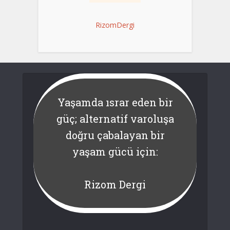
RizomDergi
Yaşamda ısrar eden bir
güç; alternatif varoluşa
doğru çabalayan bir
yaşam gücü için:
Rizom Dergi