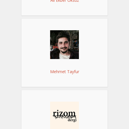
Ali Ekber Öksüz
Mehmet Tayfur