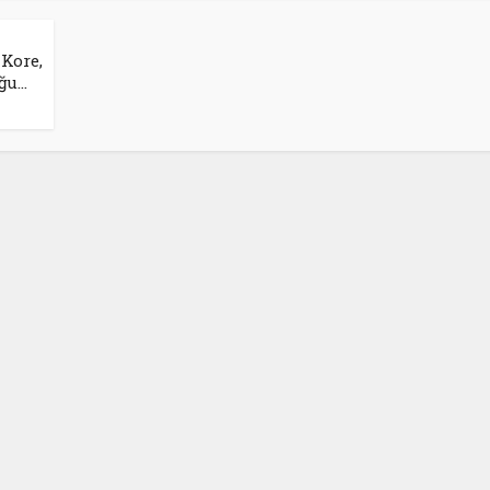
Kore,
u...