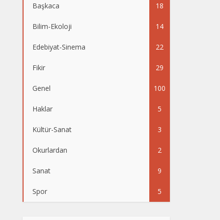
Başkaca
18
Bilim-Ekoloji
14
Edebiyat-Sinema
22
Fikir
29
Genel
100
Haklar
5
Kültür-Sanat
3
Okurlardan
2
Sanat
9
Spor
5