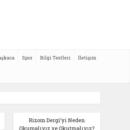
aşkaca
Spor
Bilgi Testleri
İletişim
Rizom Dergi’yi Neden
Okumalıyız ve Okutmalıyız?