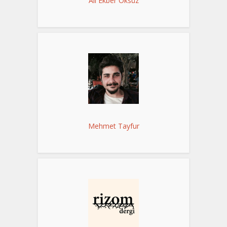
Ali Ekber Öksüz
Mehmet Tayfur