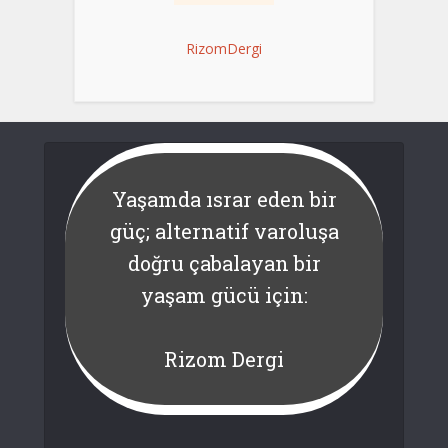
RizomDergi
Yaşamda ısrar eden bir
güç; alternatif varoluşa
doğru çabalayan bir
yaşam gücü için:
Rizom Dergi