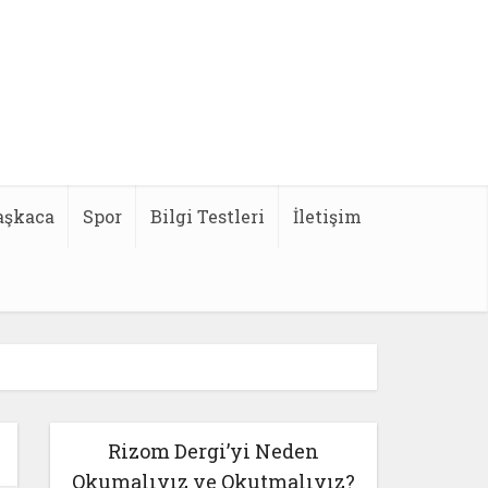
aşkaca
Spor
Bilgi Testleri
İletişim
Rizom Dergi’yi Neden
Okumalıyız ve Okutmalıyız?