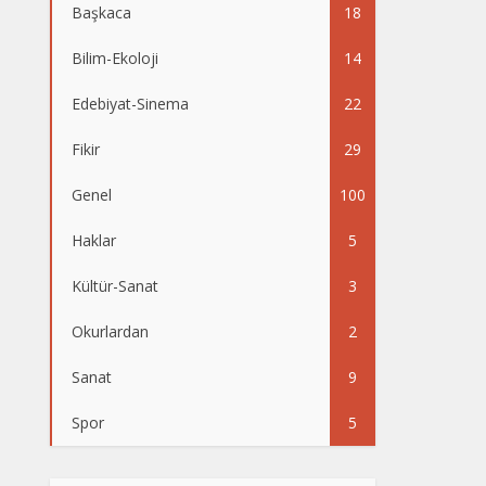
Başkaca
18
Bilim-Ekoloji
14
Edebiyat-Sinema
22
Fikir
29
Genel
100
Haklar
5
Kültür-Sanat
3
Okurlardan
2
Sanat
9
Spor
5