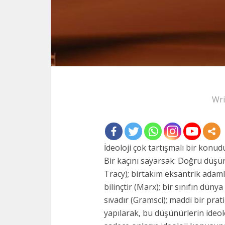
Wri
İdeoloji çok tartışmalı bir konu
Bir kaçını sayarsak: Doğru düşün
Tracy); birtakım eksantrik adamla
bilinçtir (Marx); bir sınıfın dün
sıvadır (Gramsci); maddi bir prat
yapılarak, bu düşünürlerin ideol