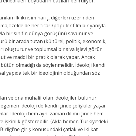
ekledikleri boyutların bazıları belirtiliyor.
nılan ilk iki isim hariç, diğerleri üzerinden
a,özelde de her ticari/popüler film bir yanıyla
anıyla bir sınıfın dünya görüşünü savunur ve
ürü bir arada tutan (kültürel, politik, ekonomik,
leri oluşturur ve toplumsal bir sıva işlevi görür;
ut ve maddi bir pratik olarak yapar. Ancak
r bütün olmadığı da söylenmelidir. İdeoloji kendi
umsal yapıda tek bir ideolojinin olduğundan söz
lan ve ona muhalif olan ideolojiler bulunur.
i, egemen ideoloji de kendi içinde çelişkiler yaşar
lar. İdeoloji hem aynı zaman dilimi içinde hem
elişkinlik gösterebilir. (Akla hemen Türkiye’deki
irliği’ne giriş konusundaki çatlak ve iki kat