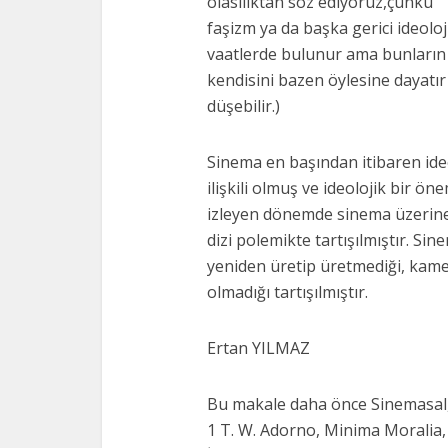
olasılıktan söz ediyoruz,çünkü
faşizm ya da başka gerici ideolo
vaatlerde bulunur ama bunların 
kendisini bazen öylesine dayat
düşebilir.)
Sinema en başından itibaren ideo
ilişkili olmuş ve ideolojik bir ö
izleyen dönemde sinema üzerine 
dizi polemikte tartışılmıştır. Sin
yeniden üretip üretmediği, kamera
olmadığı tartışılmıştır.
Ertan YILMAZ
Bu makale daha önce Sinemasal, 
1 T. W. Adorno, Minima Moralia, 