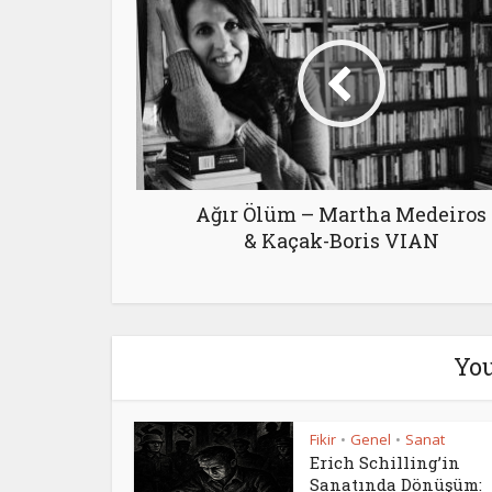
Ağır Ölüm – Martha Medeiros
& Kaçak-Boris VIAN
You
Fikir
Genel
Sanat
•
•
Erich Schilling’in
Sanatında Dönüşüm: