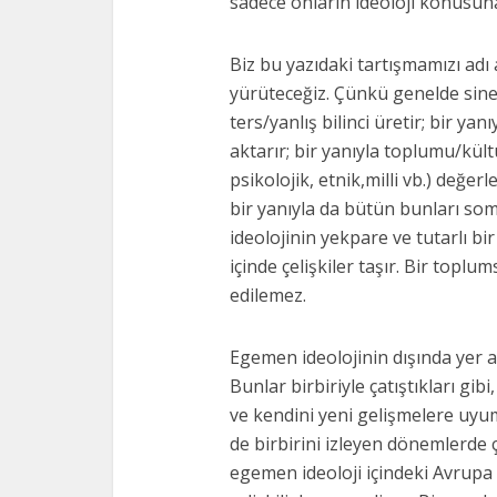
sadece onların ideoloji konusuna 
Biz bu yazıdaki tartışmamızı adı a
yürüteceğiz. Çünkü genelde sinem
ters/yanlış bilinci üretir; bir y
aktarır; bir yanıyla toplumu/kült
psikolojik, etnik,milli vb.) değer
bir yanıyla da bütün bunları som
ideolojinin yekpare ve tutarlı bi
içinde çelişkiler taşır. Bir topl
edilemez.
Egemen ideolojinin dışında yer a
Bunlar birbiriyle çatıştıkları gib
ve kendini yeni gelişmelere uyum
de birbirini izleyen dönemlerde ç
egemen ideoloji içindeki Avrupa B