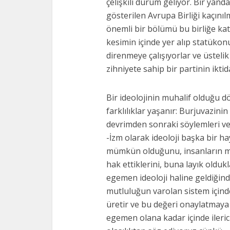
çelişkili durum geliyor. Bir yand
gösterilen Avrupa Birliği kaçını
önemli bir bö­lümü bu birliğe k
kesimin içinde yer alıp statüko
direnmeye çalışıyorlar ve üstelik
zihniyete sahip bir partinin ikt
Bir ideolojinin muhalif olduğu
farklılıklar yaşanır: Burjuvazinin
devrimden sonraki söylemleri ve u
-İzm olarak ideoloji başka bir hay
mümkün olduğunu, insanların m
hak ettiklerini, buna layık olduk
egemen ideoloji haline geldiğinde
mutluluğun varolan sistem içind
üretir ve bu değeri onaylatmaya ç
egemen olana kadar içinde ilerici