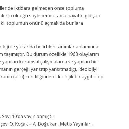
jiler de iktidara gelmeden önce topluma
ilerici olduğu söylenemez, ama hayatın gidişatı
ır ki, toplumun önünü açmak da bunlara
loji ile yukarıda belirtilen tanımlar anlamında
nem taşımıştır. Bu durum özellikle 1968 olaylarım
yapılan kuramsal çalış­malarda ve yapılan bir
emanın gerçeği yansıtıp yansıtmadığı, ideolojiyi
nın (alıcı) kendiliğinden ideolojik bir aygıt olup
Sayı 10’da yayınlanmıştır.
çev. O. Koçak – A. Doğukan, Metis Yayınları,