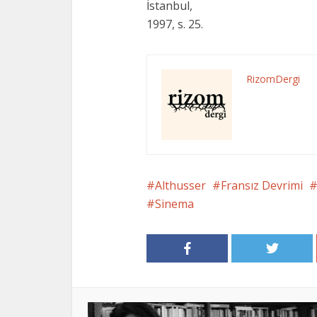
İstanbul,
1997, s. 25.
RizomDergi
Althusser
Fransız Devrimi
Sinema