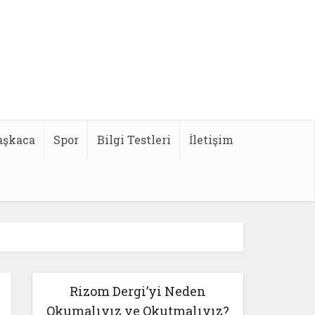
aşkaca
Spor
Bilgi Testleri
İletişim
Rizom Dergi’yi Neden
Okumalıyız ve Okutmalıyız?