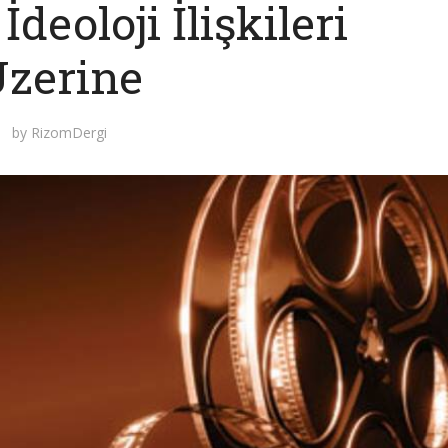
deoloji İlişkileri
zerine
by
RizomDergi