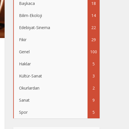
Başkaca
18
Bilim-Ekoloji
14
Edebiyat-Sinema
22
Fikir
29
Genel
100
Haklar
5
Kültür-Sanat
3
Okurlardan
2
Sanat
9
Spor
5