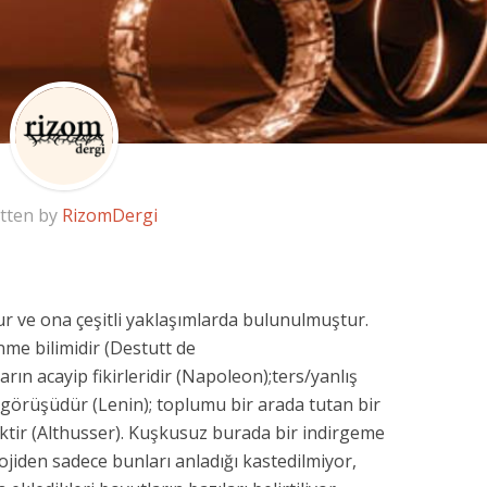
tten by
RizomDergi
dur ve ona çeşitli yaklaşımlarda bulunulmuştur.
me bilimidir (Destutt de
rın acayip fikirleridir (Napoleon);ters/yanlış
ya görüşüdür (Lenin); toplumu bir arada tutan bir
iktir (Althusser). Kuş­kusuz burada bir indirgeme
ojiden sadece bunları anladığı kastedilmiyor,