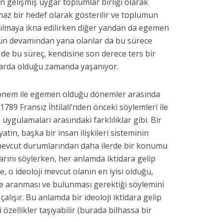
an gelişmiş uygar toplumlar birliği olarak
lmaz bir hedef olarak gösterilir ve toplumun
atılmaya ikna edilirken diğer yandan da egemen
nun devamından yana olanlar da bu sürece
 de bu süreç, kendisine son derece ters bir
idarda olduğu zamanda yaşanıyor.
 dönem ile egemen olduğu dönemler arasında
 1789 Fransız İhtilali’nden önceki söylemleri ile
ygulamaları arasındaki farklılıklar gibi. Bir
atın, başka bir insan ilişkileri sisteminin
evcut durumlarından daha ilerde bir konumu
larını söylerken, her anlamda iktidara gelip
, o ideoloji mevcut olanın en iyisi olduğu,
e aranması ve bulunması gerektiği söylemini
alışır. Bu anlamda bir ideoloji iktidara gelip
 özellikler taşıyabilir (burada bilhassa bir