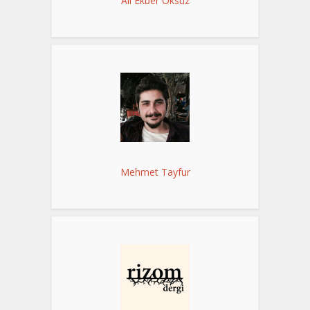
Ali Ekber Öksüz
Mehmet Tayfur