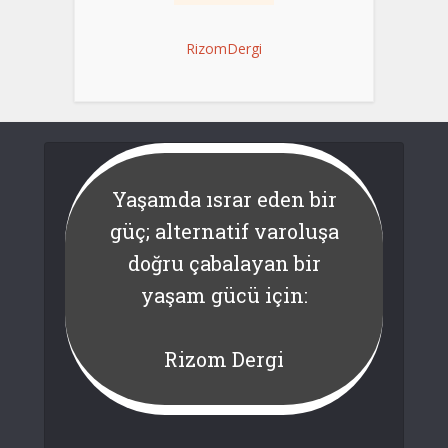
RizomDergi
Yaşamda ısrar eden bir
güç; alternatif varoluşa
doğru çabalayan bir
yaşam gücü için:
Rizom Dergi