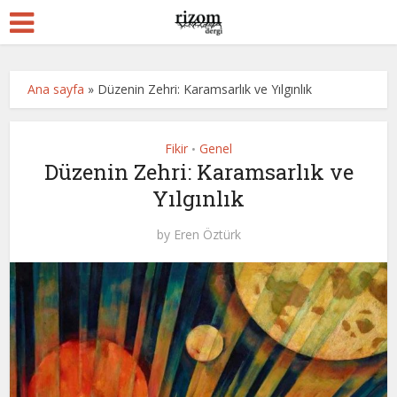
Ana sayfa
»
Düzenin Zehri: Karamsarlık ve Yılgınlık
Fikir
Genel
•
Düzenin Zehri: Karamsarlık ve
Yılgınlık
by
Eren Öztürk