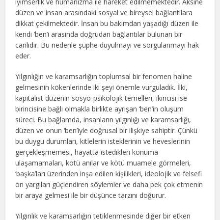
iyimserlik ve hümanizma ile hareket edilmemektedir. Aksine
düzen ve insan arasındaki sosyal ve bireysel bağlantılara
dikkat çekilmektedir. İnsan bu bakımdan yaşadığı düzen ile
kendi ‘ben’i arasında doğrudan bağlantılar bulunan bir
canlıdır. Bu nedenle şüphe duyulmayı ve sorgulanmayı hak
eder.
Yılgınlığın ve karamsarlığın toplumsal bir fenomen haline
gelmesinin kökenlerinde iki şeyi önemle vurguladık. İlki,
kapitalist düzenin sosyo-psikolojik temelleri, ikincisi ise
birincisine bağlı olmakla birlikte ayrışan ‘ben’in oluşum
süreci. Bu bağlamda, insanların yılgınlığı ve karamsarlığı,
düzen ve onun ‘ben’iyle doğrusal bir ilişkiye sahiptir. Çünkü
bu duygu durumları, kitlelerin isteklerinin ve heveslerinin
gerçekleşmemesi, hayatta istedikleri konuma
ulaşamamaları, kötü anılar ve kötü muamele görmeleri,
‘başka’ları üzerinden inşa edilen kişilikleri, ideolojik ve felsefi
ön yargıları güçlendiren söylemler ve daha pek çok etmenin
bir araya gelmesi ile bir düşünce tarzını doğurur.
Yılgınlık ve karamsarlığın tetiklenmesinde diğer bir etken