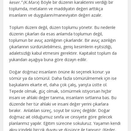
keser.’’ (K.Marx
) Böyle bir düzenin karakterini verdiği bir
toplumda, metaların ve maddiyatın değeri arttıkça
insanların ve duyguların/maneviyatın değeri azalır.
Toplum düzeni değil, düzen toplumu yönetir. Bu nedenle
düzenin çıkarları da esas anlamda toplumun değil,
toplumun bir avuç azınlığının çıkarlarıdır. Bir avuç azınlığın
çıkarlarının sürdürülebilmesi, geniş kesimlerin eşitsizliği,
adaletsizliği kabul etmesini gerektirir. Kapitalist toplum da
yukarıdan aşağıya buna göre dizayn edilir.
Doğar doğmaz insanların önüne iki seçenek konur: ya
sömür ya da sömürül. Daha fazla sömürülmemek için ise
başkalarını ekarte et, daha çok çalış, yarışta üstte ol.
Tepede olmak, güç olmak, sömürmek istiyorsan hiçbir
insani ve ahlaki değer tanıma, insanların sırtlarına bas. Bu
düzende her tür ahlaki ve insani değer yerini çıkarlara
bırakır. Anlatılan süreç, soyut bir süreç değildir. Doğar
doğmaz ait olduğumuz sınıfa ve cinsiyete göre gelecek
planlarımız yapılır. Eğitim sürecine sokuluruz. Yaşamın kendi
akışı içindeki birçok duygu ve düşünce ile tanışırız. (Keder,