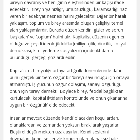
bireyin davranış ve benliğinin eleştirisinden bir kaçışı ifade
edecektir. Bireyin ‘yalnızlığı’, umutsuzluğu, karamsarlığı haz
veren bir edebiyat nesnesi halini gelecektir. Diğer bir hatalı
yaklaşım, toplum ve birey arasında oluşan çelişkiyi temel
alan yaklaşımlardır. Burada düzen kendini gizler ve sorun
‘başkaları’ ve ‘toplum’ halini alır. Kapitalist düzenin egemen
olduğu ve çeşitli ideolojik kılıflar(milliyetçilik, dincilik, sosyal
demokrasi, kimi yerlerde sosyalizm) içinde iktidarda
bulunduğu gerçeği göz ardı edilir.
Kapitalizm, bireyciliği ortaya attığı ilk dönemlerinde dahi
bunu gerçek bir ‘ben’, özgür bir ‘birey’i savunduğu için ortaya
atmamıştı. İş gücünün özgür dolaşımı, sanayi özgürlüğü
onun için ‘birey’ demekti. Böylece birey, feodal bağlılıktan
kurtulacak, kapital iktidarın kontrolünde ve onun çıkarlarına
uygun bir ‘özgürlük’ elde edecekti.
İnsanlar mevcut düzende ‘kendi’ olacakları koşullardan,
olanaklardan ve zamandan yoksun bırakılarak yaşarlar.
Eleştirel düşünmekten uzaklaşırlar. Kendi seslerini
duymaları, kendi sesleriyle konuşmaları olanaksız hale