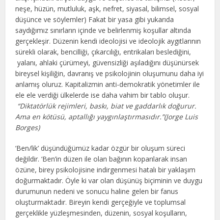
neşe, hüzün, mutluluk, aşk, nefret, siyasal, bilimsel, sosyal
düşünce ve söylemler) Fakat bir yasa gibi yukarıda
saydığımız sınırların içinde ve belirlenmiş koşullar altında
gerçekleşir. Düzenin kendi ideolojisi ve ideolojik aygıtlarının
sürekli olarak, bencilliği, çıkarcılığı, entrikaları beslediğini,
yalanı, ahlaki çürümeyi, güvensizliği aşıladığını düşünürsek
bireysel kişiliğin, davranış ve psikolojinin oluşumunu daha iyi
anlamış oluruz. Kapitalizmin anti-demokratik yönetimler ile
ele ele verdiği ülkelerde ise daha vahim bir tablo oluşur.
“Diktatörlük rejimleri, baskı, biat ve gaddarlık doğurur.
Ama en kötüsü, aptallığı yaygınlaştırmasıdır.”(Jorge Luis
Borges)
‘Ben/lik’ düşündüğümüz kadar özgür bir oluşum süreci
değildir. ‘Ben’in düzen ile olan bağının koparılarak insan
özüne, birey psikolojisine indirgenmesi hatalı bir yaklaşım
doğurmaktadır. Öyle ki var olan düşünüş biçiminin ve duygu
durumunun nedeni ve sonucu haline gelen bir fanus
oluşturmaktadır. Bireyin kendi gerçeğiyle ve toplumsal
gerçeklikle yüzleşmesinden, düzenin, sosyal koşulların,