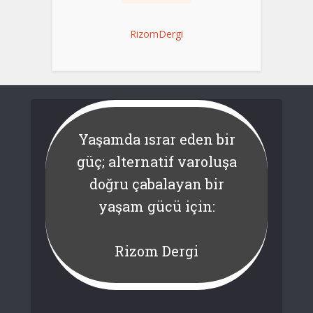
RizomDergi
Yaşamda ısrar eden bir
güç; alternatif varoluşa
doğru çabalayan bir
yaşam gücü için:
Rizom Dergi