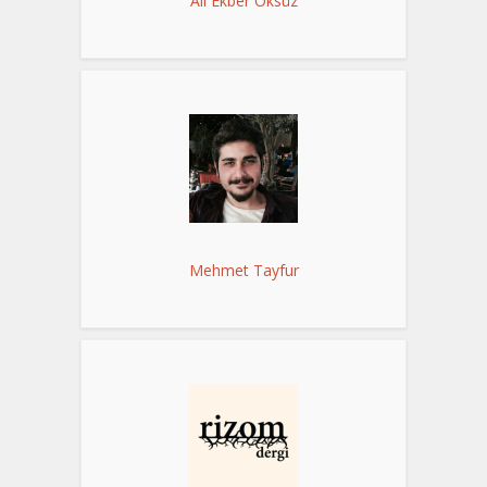
Ali Ekber Öksüz
Mehmet Tayfur