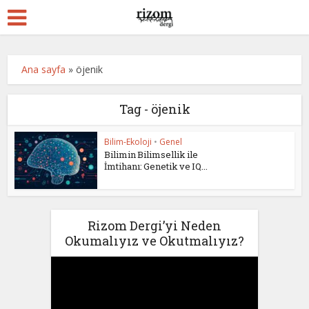
Ana sayfa
»
öjenik
Tag - öjenik
Bilim-Ekoloji
•
Genel
Bilimin Bilimsellik ile
İmtihanı: Genetik ve IQ...
Rizom Dergi’yi Neden
Okumalıyız ve Okutmalıyız?