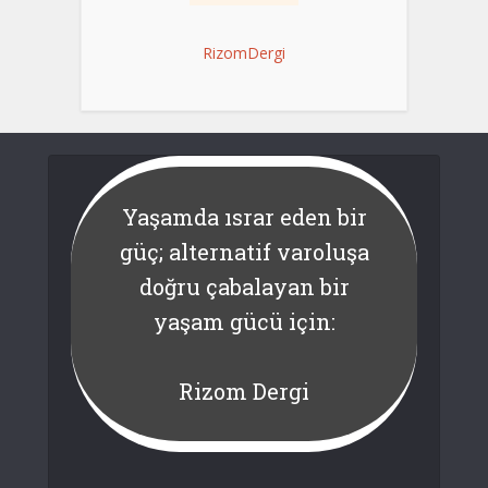
RizomDergi
Yaşamda ısrar eden bir
güç; alternatif varoluşa
doğru çabalayan bir
yaşam gücü için:
Rizom Dergi