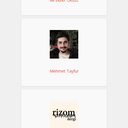
Ali Ekber Öksüz
Mehmet Tayfur