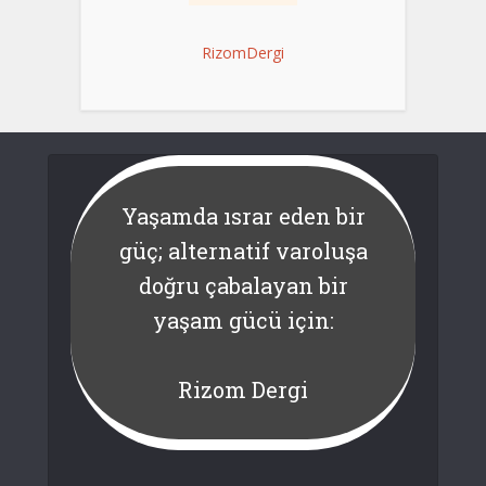
RizomDergi
Yaşamda ısrar eden bir
güç; alternatif varoluşa
doğru çabalayan bir
yaşam gücü için:
Rizom Dergi