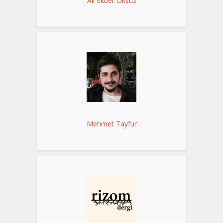
Ali Ekber Öksüz
Mehmet Tayfur