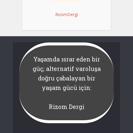
RizomDergi
Yaşamda ısrar eden bir
güç; alternatif varoluşa
doğru çabalayan bir
yaşam gücü için:
Rizom Dergi