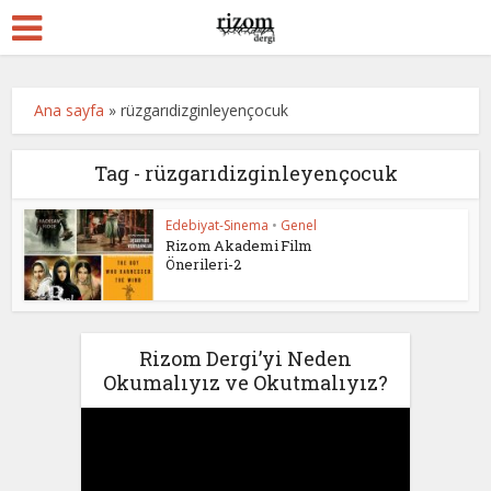
Ana sayfa
»
rüzgarıdizginleyençocuk
Tag - rüzgarıdizginleyençocuk
Edebiyat-Sinema
•
Genel
Rizom Akademi Film
Önerileri-2
Rizom Dergi’yi Neden
Okumalıyız ve Okutmalıyız?