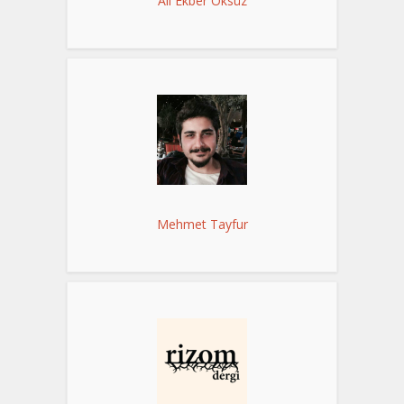
Ali Ekber Öksüz
Mehmet Tayfur