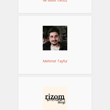
Ali Ekber Öksüz
Mehmet Tayfur