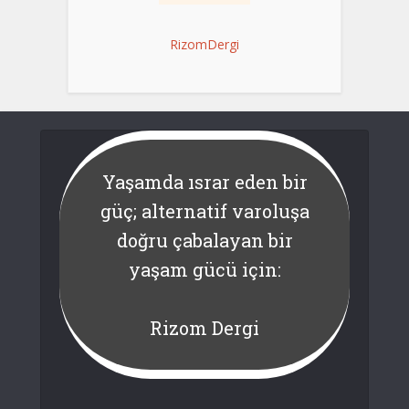
RizomDergi
Yaşamda ısrar eden bir
güç; alternatif varoluşa
doğru çabalayan bir
yaşam gücü için:
Rizom Dergi