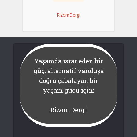
RizomDergi
Yaşamda ısrar eden bir
güç; alternatif varoluşa
doğru çabalayan bir
yaşam gücü için:
Rizom Dergi