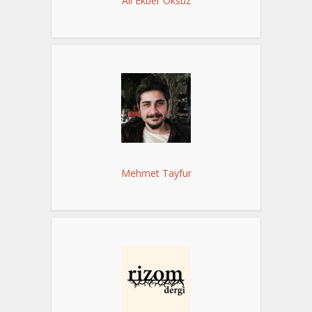
Ali Ekber Öksüz
Mehmet Tayfur