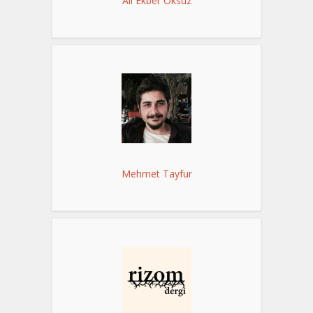
Ali Ekber Öksüz
Mehmet Tayfur