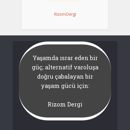
RizomDergi
Yaşamda ısrar eden bir
güç; alternatif varoluşa
doğru çabalayan bir
yaşam gücü için:
Rizom Dergi