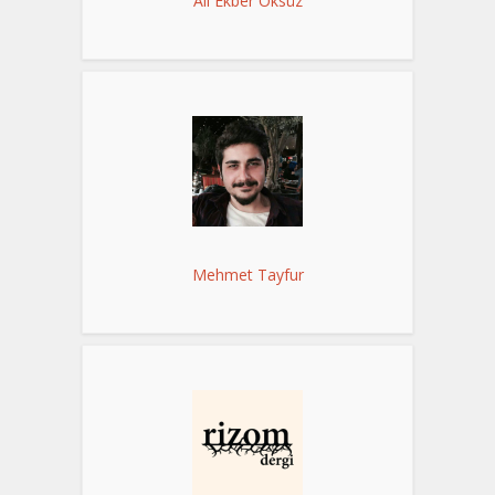
Ali Ekber Öksüz
Mehmet Tayfur