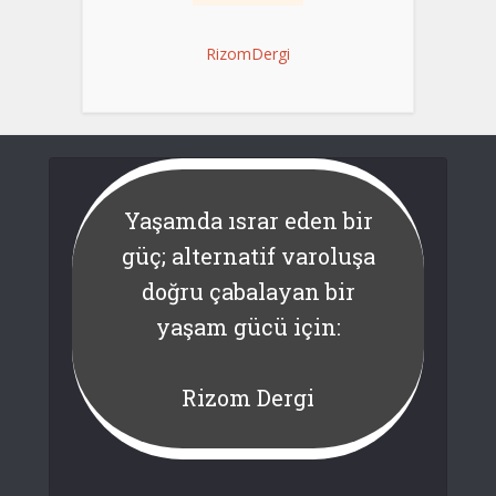
RizomDergi
Yaşamda ısrar eden bir
güç; alternatif varoluşa
doğru çabalayan bir
yaşam gücü için:
Rizom Dergi