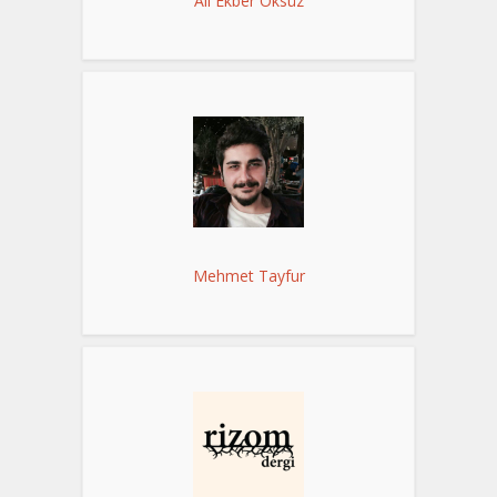
Ali Ekber Öksüz
Mehmet Tayfur