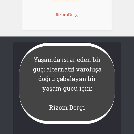
RizomDergi
Yaşamda ısrar eden bir
güç; alternatif varoluşa
doğru çabalayan bir
yaşam gücü için:
Rizom Dergi