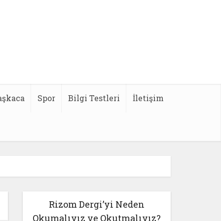
aşkaca
Spor
Bilgi Testleri
İletişim
Rizom Dergi’yi Neden
Okumalıyız ve Okutmalıyız?