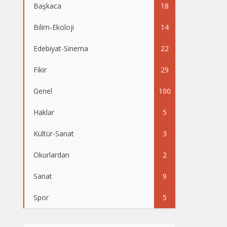
Başkaca
18
Bilim-Ekoloji
14
Edebiyat-Sinema
22
Fikir
29
Genel
100
Haklar
5
Kültür-Sanat
3
Okurlardan
2
Sanat
9
Spor
5