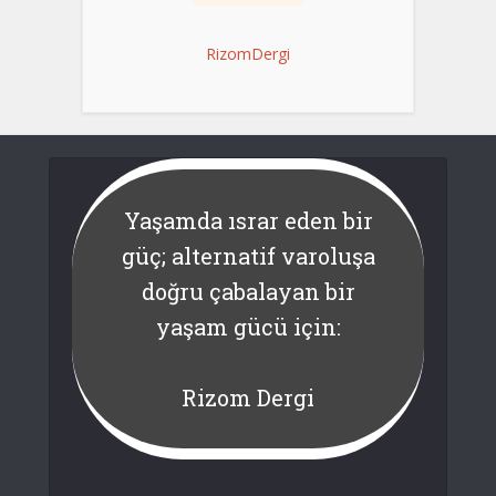
RizomDergi
Yaşamda ısrar eden bir
güç; alternatif varoluşa
doğru çabalayan bir
yaşam gücü için:
Rizom Dergi