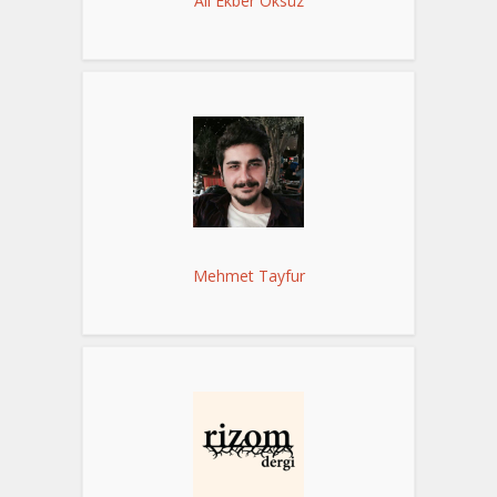
Ali Ekber Öksüz
Mehmet Tayfur