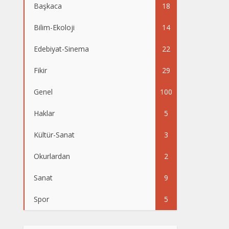
Başkaca
18
Bilim-Ekoloji
14
Edebiyat-Sinema
22
Fikir
29
Genel
100
Haklar
5
Kültür-Sanat
3
Okurlardan
2
Sanat
9
Spor
5