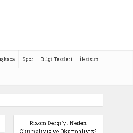
aşkaca
Spor
Bilgi Testleri
İletişim
Rizom Dergi’yi Neden
Okumalıyız ve Okutmalıyız?