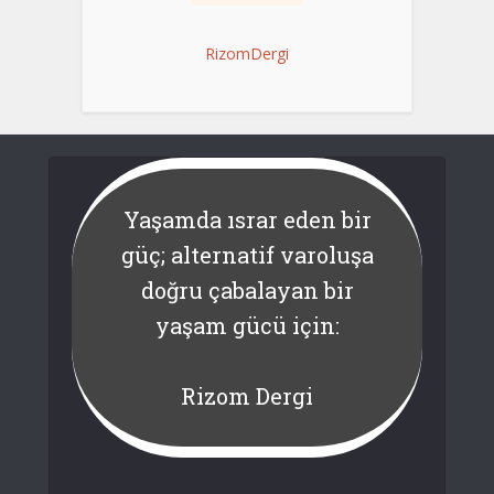
RizomDergi
Yaşamda ısrar eden bir
güç; alternatif varoluşa
doğru çabalayan bir
yaşam gücü için:
Rizom Dergi