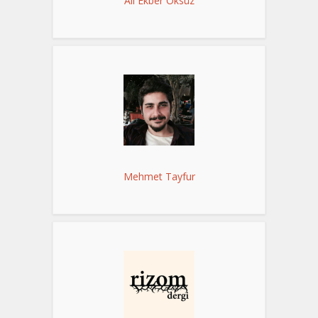
Ali Ekber Öksüz
Mehmet Tayfur