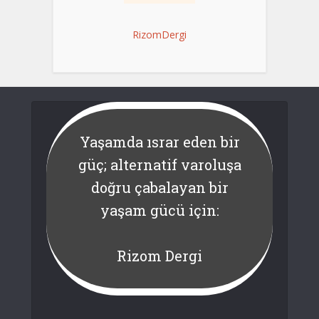
RizomDergi
Yaşamda ısrar eden bir
güç; alternatif varoluşa
doğru çabalayan bir
yaşam gücü için:
Rizom Dergi