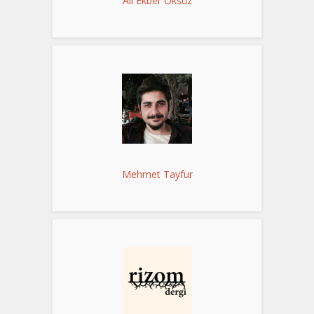
Ali Ekber Öksüz
Mehmet Tayfur