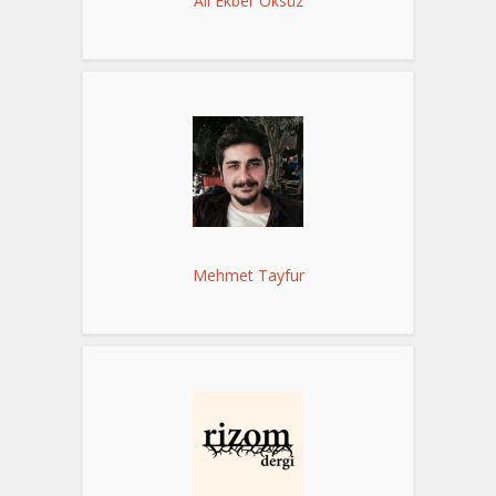
Ali Ekber Öksüz
Mehmet Tayfur