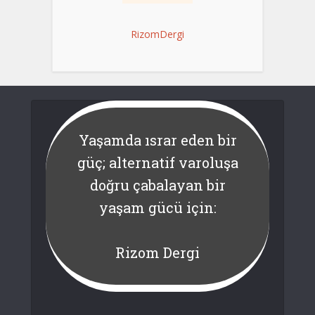
RizomDergi
Yaşamda ısrar eden bir
güç; alternatif varoluşa
doğru çabalayan bir
yaşam gücü için:
Rizom Dergi