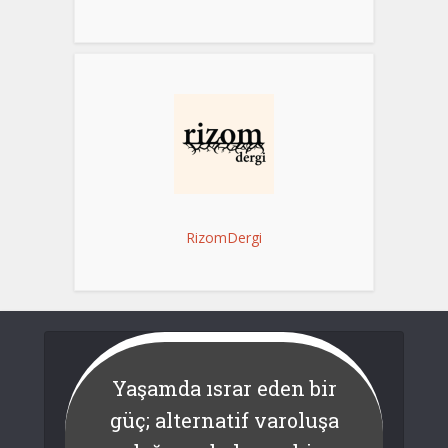
RizomDergi
Yaşamda ısrar eden bir
güç; alternatif varoluşa