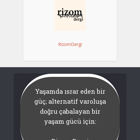
RizomDergi
Yaşamda ısrar eden bir
güç; alternatif varoluşa
doğru çabalayan bir
yaşam gücü için: