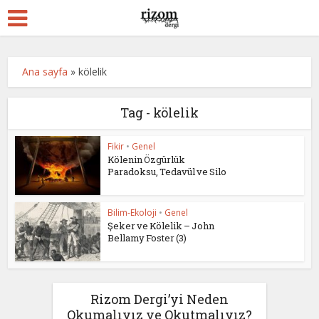
Ana sayfa
»
kölelik
Tag - kölelik
Fikir
•
Genel
Kölenin Özgürlük
Paradoksu, Tedavül ve Silo
Bilim-Ekoloji
•
Genel
Şeker ve Kölelik – John
Bellamy Foster (3)
Rizom Dergi’yi Neden
Okumalıyız ve Okutmalıyız?