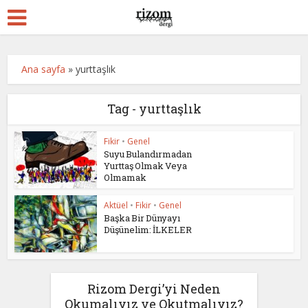
Ana sayfa
»
yurttaşlık
Tag - yurttaşlık
Fikir
•
Genel
Suyu Bulandırmadan
Yurttaş Olmak Veya
Olmamak
Aktüel
•
Fikir
•
Genel
Başka Bir Dünyayı
Düşünelim: İLKELER
Rizom Dergi’yi Neden
Okumalıyız ve Okutmalıyız?