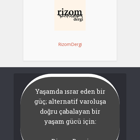
RizomDergi
Yaşamda ısrar eden bir
güç; alternatif varoluşa
doğru çabalayan bir
yaşam gücü için: