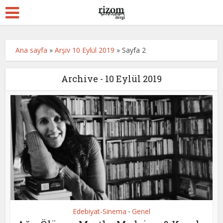
Ana sayfa
»
Arşiv 10 Eylül 2019
»
Sayfa 2
Archive - 10 Eylül 2019
Edebiyat-Sinema
Genel
•