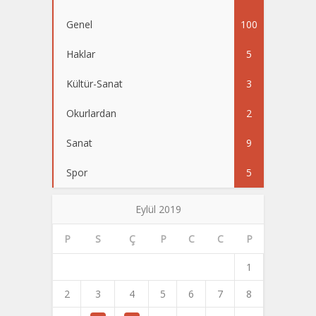
Genel
100
Haklar
5
Kültür-Sanat
3
Okurlardan
2
Sanat
9
Spor
5
Eylül 2019
P
S
Ç
P
C
C
P
1
2
3
4
5
6
7
8