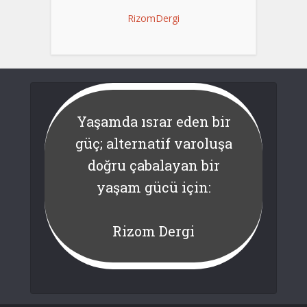
RizomDergi
Yaşamda ısrar eden bir
güç; alternatif varoluşa
doğru çabalayan bir
yaşam gücü için:
Rizom Dergi